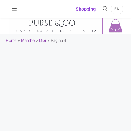
Vai
Shopping
EN
al
contenuto
Home
»
Marche
»
Dior
»
Pagina 4