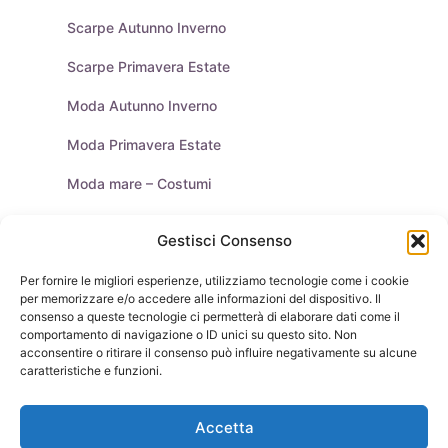
Scarpe Autunno Inverno
Scarpe Primavera Estate
Moda Autunno Inverno
Moda Primavera Estate
Moda mare – Costumi
Tendenze Moda
Gestisci Consenso
Moda Uomo
Per fornire le migliori esperienze, utilizziamo tecnologie come i cookie
per memorizzare e/o accedere alle informazioni del dispositivo. Il
Purse & Co Social
consenso a queste tecnologie ci permetterà di elaborare dati come il
comportamento di navigazione o ID unici su questo sito. Non
acconsentire o ritirare il consenso può influire negativamente su alcune
caratteristiche e funzioni.
Borse
Scarpe
Moda Autunno Inverno
Moda Primavera Estate
Accetta
Tendenze di Moda
Celebrity – Lookstar
Costumi – Moda Mare