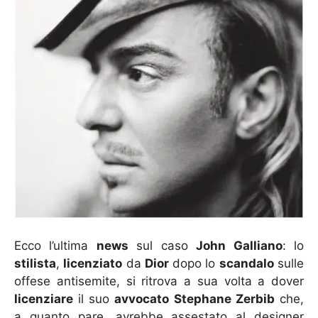
Ecco l’ultima
news
sul caso
John Galliano
: lo
stilista
,
licenziato
da
Dior
dopo lo
scandalo
sulle
offese antisemite, si ritrova a sua volta a dover
licenziare
il suo
avvocato
Stephane Zerbib
che,
a quanto pare, avrebbe assestato al designer