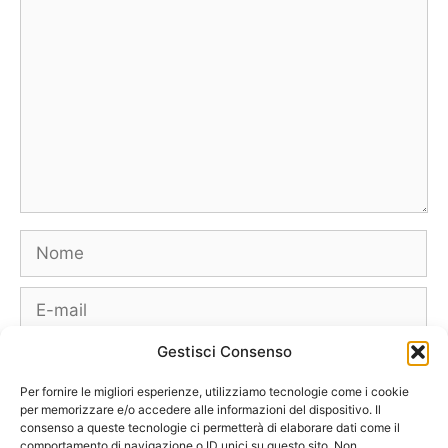
Commento
Nome
E-
mail
Gestisci Consenso
Sito
web
Per fornire le migliori esperienze, utilizziamo tecnologie come i cookie
per memorizzare e/o accedere alle informazioni del dispositivo. Il
consenso a queste tecnologie ci permetterà di elaborare dati come il
comportamento di navigazione o ID unici su questo sito. Non