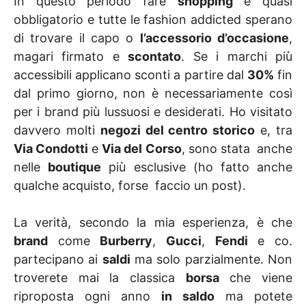
In questo periodo fare
shopping
è quasi
obbligatorio e tutte le fashion addicted sperano
di trovare il capo o
l’accessorio d’occasione
,
magari firmato e
scontato
. Se i marchi più
accessibili applicano sconti a partire dal
30%
fin
dal primo giorno, non è necessariamente così
per i brand più lussuosi e desiderati. Ho visitato
davvero molti
negozi del centro storico
e, tra
Via Condotti
e
Via del Corso
, sono stata anche
nelle
boutique
più esclusive (ho fatto anche
qualche acquisto, forse faccio un post).
La verità, secondo la mia esperienza, è che
brand
come
Burberry
,
Gucci
,
Fendi
e co.
partecipano ai
saldi
ma solo parzialmente. Non
troverete mai la classica
borsa
che viene
riproposta ogni anno
in saldo
ma potete