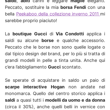
saldo
,
abiti
carini e leggare
maglie
eleganti.
Peccato, sostituire la mia
borsa Fendi
con una
bella
Peekaboo della collezione inverno 2011
mi
sarebbe proprio piaciuto!
La
boutique Gucci
di
Via Condotti
applica i
saldi su alcune
borse
e qualche accessorio.
Peccato che le borse non sono quelle logate o
dal tipico design del brand, per lo più si tratta di
grandi modelli in pelle a tinta unita. Anche qui
c’era l’abbigliamento
Gucci
scontato.
Se sperate di acquistare in saldo un paio di
scarpe interactive
Hogan
non andate nel
monomarca. Quello del centro storico applica i
saldi
a quasi tutti i
modelli da uomo e da donna
(circa il 30%), anche quelli belli in vernice con