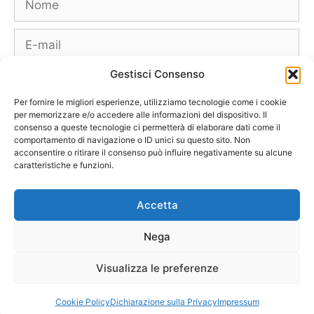
E-
mail
Gestisci Consenso
Sito
web
Per fornire le migliori esperienze, utilizziamo tecnologie come i cookie
per memorizzare e/o accedere alle informazioni del dispositivo. Il
consenso a queste tecnologie ci permetterà di elaborare dati come il
comportamento di navigazione o ID unici su questo sito. Non
acconsentire o ritirare il consenso può influire negativamente su alcune
caratteristiche e funzioni.
Borse
Scarpe
Moda Autunno Inverno
Moda Primavera Estate
Accetta
Tendenze di Moda
Celebrity – Lookstar
Costumi – Moda Mare
Nega
Tutte le Marche e Designer
[Chi siamo – Info]
[Collabora con noi]
[Contatti]
[Pubblicità]
[Privacy – Disclaimer]
Visualizza le preferenze
[Newsletter]
© 2011-2026 Purse & Co – Tutti i diritti riservati
Cookie Policy
Dichiarazione sulla Privacy
Impressum