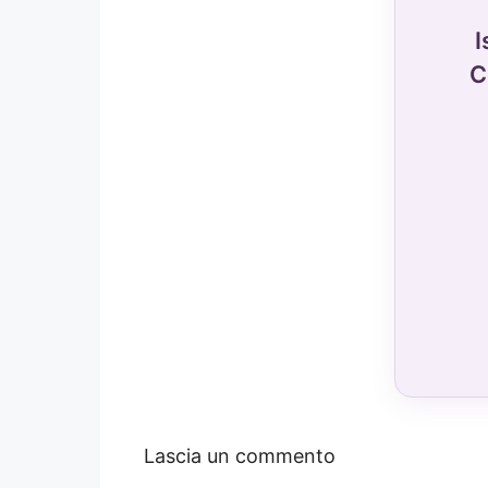
I
C
Lascia un commento