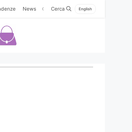
ndenze
News
☾
English