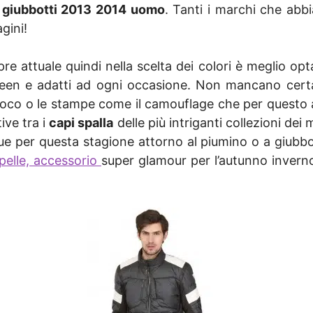
i
giubbotti 2013 2014 uomo
. Tanti i marchi che abb
agini!
 attuale quindi nella scelta dei colori è meglio optar
rgreen e adatti ad ogni occasione. Non mancano cer
so fuoco o le stampe come il camouflage che per ques
ive tra i
capi spalla
delle più intriganti collezioni de
per questa stagione attorno al piumino o a giubbott
 pelle, accessorio
super glamour per l’autunno inver