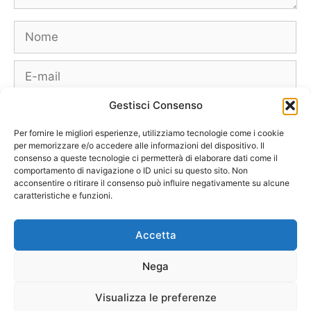
Nome
E-
mail
Gestisci Consenso
Sito
web
Per fornire le migliori esperienze, utilizziamo tecnologie come i cookie
per memorizzare e/o accedere alle informazioni del dispositivo. Il
consenso a queste tecnologie ci permetterà di elaborare dati come il
comportamento di navigazione o ID unici su questo sito. Non
acconsentire o ritirare il consenso può influire negativamente su alcune
caratteristiche e funzioni.
Borse
Scarpe
Moda Autunno Inverno
Moda Primavera Estate
Accetta
Tendenze di Moda
Celebrity – Lookstar
Costumi – Moda Mare
Nega
Tutte le Marche e Designer
[Chi siamo – Info]
[Collabora con noi]
[Contatti]
[Pubblicità]
[Privacy – Disclaimer]
Visualizza le preferenze
[Newsletter]