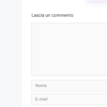
Lascia un commento
Commento
Nome
E-
mail