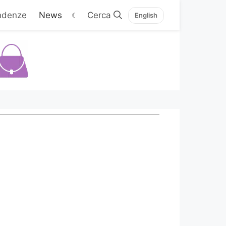
ndenze
News
☾
English