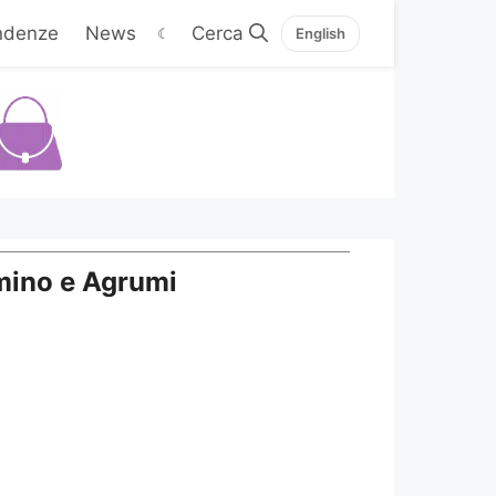
ndenze
News
☾
English
omino e Agrumi