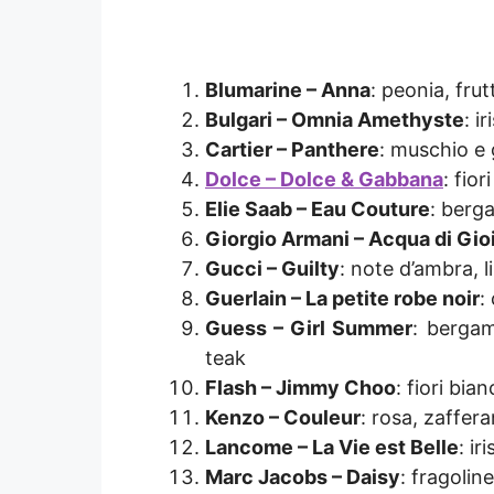
Blumarine – Anna
: peonia, fru
Bulgari – Omnia Amethyste
: i
Cartier – Panthere
: muschio e 
Dolce – Dolce & Gabbana
: fio
Elie Saab – Eau Couture
: berga
Giorgio Armani – Acqua di Gio
Gucci – Guilty
: note d’ambra, li
Guerlain – La petite robe noir
:
Guess – Girl Summer
: bergam
teak
Flash – Jimmy Choo
: fiori bia
Kenzo – Couleur
: rosa, zaffer
Lancome – La Vie est Belle
: ir
Marc Jacobs – Daisy
: fragolin