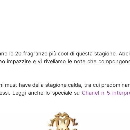
no le 20 fragranze più cool di questa stagione. Abb
no impazzire e vi riveliamo le note che compongono
umi must have della stagione calda, tra cui predominan
 essi. Leggi anche lo speciale su
Chanel n 5 interpr