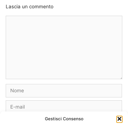
Lascia un commento
Commento
Nome
E-
mail
Gestisci Consenso
Sito
web