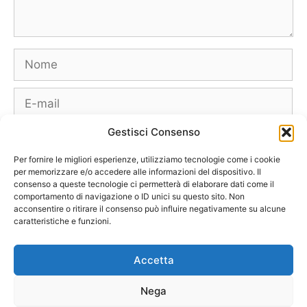
Nome
E-
mail
Gestisci Consenso
Sito
web
Per fornire le migliori esperienze, utilizziamo tecnologie come i cookie
per memorizzare e/o accedere alle informazioni del dispositivo. Il
consenso a queste tecnologie ci permetterà di elaborare dati come il
comportamento di navigazione o ID unici su questo sito. Non
acconsentire o ritirare il consenso può influire negativamente su alcune
caratteristiche e funzioni.
Borse
Scarpe
Moda Autunno Inverno
Moda Primavera Estate
Accetta
Tendenze di Moda
Celebrity – Lookstar
Costumi – Moda Mare
Nega
Tutte le Marche e Designer
[Chi siamo – Info]