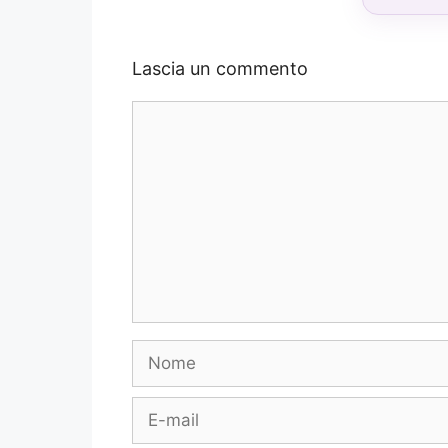
Lascia un commento
Commento
Nome
E-
mail