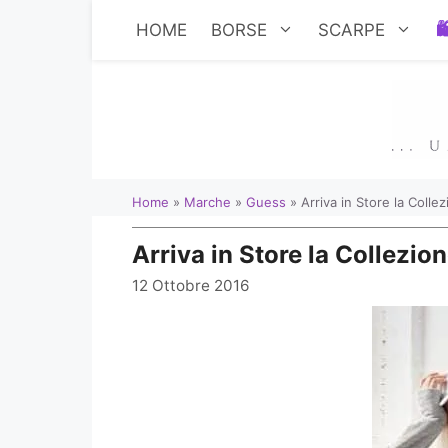
Vai
HOME
BORSE
SCARPE
al
contenuto
Home
»
Marche
»
Guess
»
Arriva in Store la Coll
Arriva in Store la Collezi
12 Ottobre 2016