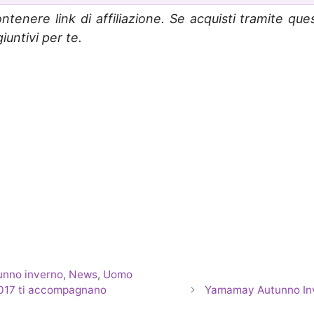
ntenere link di affiliazione. Se acquisti tramite que
untivi per te.
nno inverno
,
News
,
Uomo
2017 ti accompagnano
Yamamay Autunno Inve