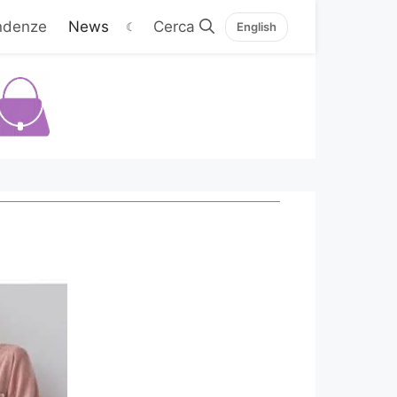
ndenze
News
☾
English