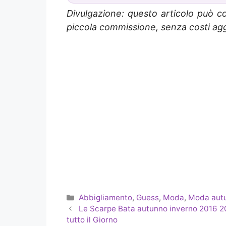
Divulgazione: questo articolo può co
piccola commissione, senza costi aggi
Categorie
Abbigliamento
,
Guess
,
Moda
,
Moda autu
Le Scarpe Bata autunno inverno 2016 
tutto il Giorno