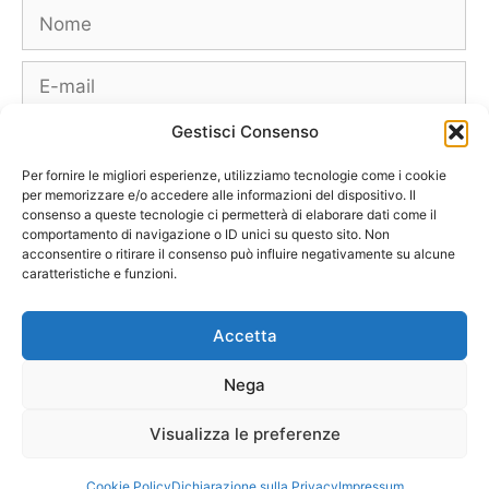
Nome
E-
mail
Gestisci Consenso
Sito
web
Per fornire le migliori esperienze, utilizziamo tecnologie come i cookie
per memorizzare e/o accedere alle informazioni del dispositivo. Il
consenso a queste tecnologie ci permetterà di elaborare dati come il
comportamento di navigazione o ID unici su questo sito. Non
acconsentire o ritirare il consenso può influire negativamente su alcune
caratteristiche e funzioni.
Borse
Scarpe
Moda Autunno Inverno
Moda Primavera Estate
Accetta
Tendenze di Moda
Celebrity – Lookstar
Costumi – Moda Mare
Nega
Tutte le Marche e Designer
[Chi siamo – Info]
[Collabora con noi]
[Contatti]
[Pubblicità]
[Privacy – Disclaimer]
Visualizza le preferenze
[Newsletter]
© 2011-2026 Purse & Co – Tutti i diritti riservati
Cookie Policy
Dichiarazione sulla Privacy
Impressum