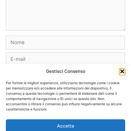
Nome
E-
mail
Gestisci Consenso
Sito
web
Per fornire le migliori esperienze, utilizziamo tecnologie come i cookie
per memorizzare e/o accedere alle informazioni del dispositivo. Il
consenso a queste tecnologie ci permetterà di elaborare dati come il
comportamento di navigazione o ID unici su questo sito. Non
acconsentire o ritirare il consenso può influire negativamente su alcune
caratteristiche e funzioni.
Borse
Scarpe
Moda Autunno Inverno
Moda Primavera Estate
Accetta
Tendenze di Moda
Celebrity – Lookstar
Costumi – Moda Mare