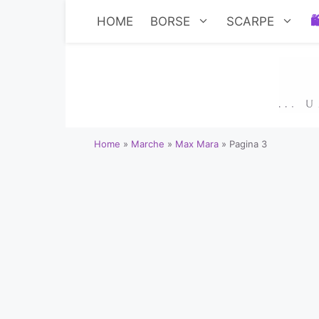
Vai
HOME
BORSE
SCARPE
al
contenuto
Home
»
Marche
»
Max Mara
»
Pagina 3