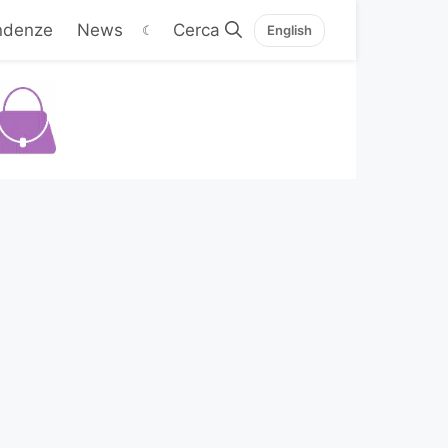
ndenze
News
☾
English