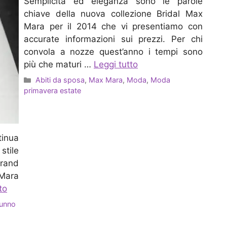
Semplicità ed eleganza sono le parole
chiave della nuova collezione Bridal Max
Mara per il 2014 che vi presentiamo con
accurate informazioni sui prezzi. Per chi
convola a nozze quest’anno i tempi sono
più che maturi …
Leggi tutto
Categorie
Abiti da sposa
,
Max Mara
,
Moda
,
Moda
primavera estate
tinua
stile
brand
 Mara
to
unno