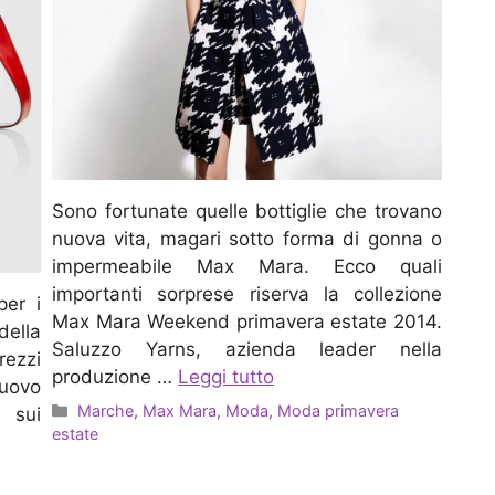
Sono fortunate quelle bottiglie che trovano
nuova vita, magari sotto forma di gonna o
impermeabile Max Mara. Ecco quali
importanti sorprese riserva la collezione
per i
Max Mara Weekend primavera estate 2014.
della
Saluzzo Yarns, azienda leader nella
ezzi
produzione …
Leggi tutto
uovo
Categorie
Marche
,
Max Mara
,
Moda
,
Moda primavera
i sui
estate