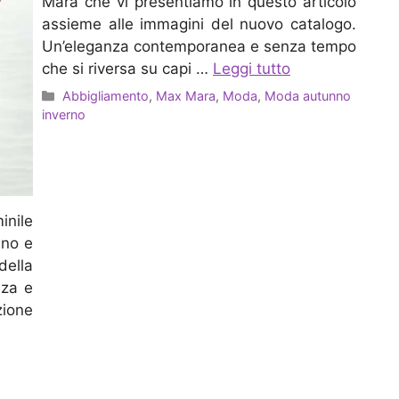
Mara che vi presentiamo in questo articolo
assieme alle immagini del nuovo catalogo.
Un’eleganza contemporanea e senza tempo
che si riversa su capi …
Leggi tutto
Categorie
Abbigliamento
,
Max Mara
,
Moda
,
Moda autunno
inverno
inile
ano e
della
nza e
zione