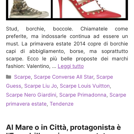
Stud, borchie, boccole. Chiamatele come
preferite, ma indossarle continua ad essere un
must. La primavera estate 2014 copre di borchie
capi di abbigliamento, borse, ma soprattutto
scarpe. Ecco le più belle proposte dei marchi
fashion: Valentino, …
Leggi tutto
Categorie
Scarpe
,
Scarpe Converse All Star
,
Scarpe
Guess
,
Scarpe Liu Jo
,
Scarpe Louis Vuitton
,
Scarpe Nero Giardini
,
Scarpe Primadonna
,
Scarpe
primavera estate
,
Tendenze
Al Mare o in Città, protagonista è