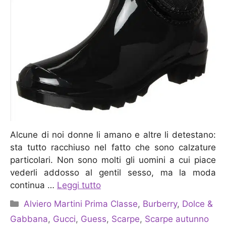
Alcune di noi donne li amano e altre li detestano:
sta tutto racchiuso nel fatto che sono calzature
particolari. Non sono molti gli uomini a cui piace
vederli addosso al gentil sesso, ma la moda
continua …
Leggi tutto
Categorie
Alviero Martini Prima Classe
,
Burberry
,
Dolce &
Gabbana
,
Gucci
,
Guess
,
Scarpe
,
Scarpe autunno