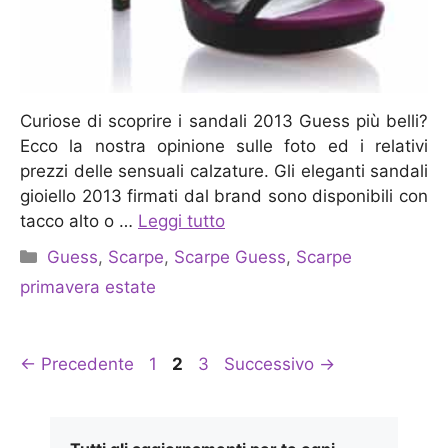
Curiose di scoprire i sandali 2013 Guess più belli?
Ecco la nostra opinione sulle foto ed i relativi
prezzi delle sensuali calzature. Gli eleganti sandali
gioiello 2013 firmati dal brand sono disponibili con
tacco alto o …
Leggi tutto
Categorie
Guess
,
Scarpe
,
Scarpe Guess
,
Scarpe
primavera estate
Pagina
Pagina
Pagina
←
Precedente
1
2
3
Successivo
→