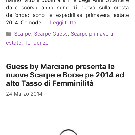
hanno fatto il boom alla fine degli Anni Ottanta e
dallo scorso anno sono di nuovo sulla cresta
dell’onda: sono le espadrillas primavera estate
2014. Comode, …
Leggi tutto
Categorie
Scarpe
,
Scarpe Guess
,
Scarpe primavera
estate
,
Tendenze
Guess by Marciano presenta le
nuove Scarpe e Borse pe 2014 ad
alto Tasso di Femminilità
24 Marzo 2014