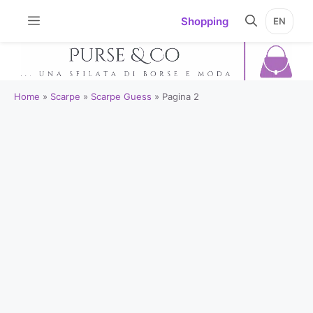
Vai
Shopping
EN
al
contenuto
Home
»
Scarpe
»
Scarpe Guess
»
Pagina 2