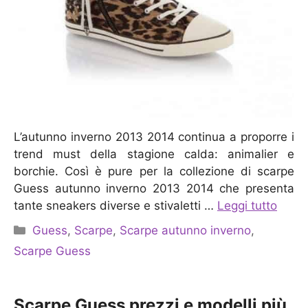
L’autunno inverno 2013 2014 continua a proporre i
trend must della stagione calda: animalier e
borchie. Così è pure per la collezione di scarpe
Guess autunno inverno 2013 2014 che presenta
tante sneakers diverse e stivaletti …
Leggi tutto
Categorie
Guess
,
Scarpe
,
Scarpe autunno inverno
,
Scarpe Guess
Scarpe Guess prezzi e modelli più