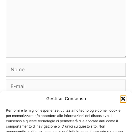
Nome
E-
mail
Gestisci Consenso
Sito
web
Per fornire le migliori esperienze, utilizziamo tecnologie come i cookie
per memorizzare e/o accedere alle informazioni del dispositivo. Il
consenso a queste tecnologie ci permetterà di elaborare dati come il
comportamento di navigazione o ID unici su questo sito. Non
acconsentire o ritirare il consenso può influire negativamente su alcune