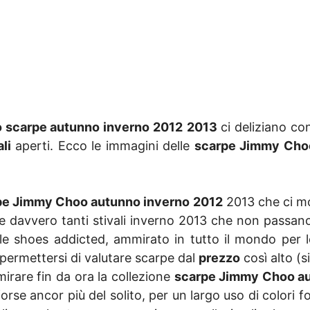
 scarpe autunno inverno 2012
2013
ci deliziano con
li
aperti. Ecco le immagini delle
scarpe Jimmy Cho
pe Jimmy Choo autunno inverno 2012
2013 che ci mo
lo e davvero tanti stivali inverno 2013 che non passa
le shoes addicted, ammirato in tutto il mondo per le
ermettersi di valutare scarpe dal
prezzo
così alto (s
irare fin da ora la collezione
scarpe Jimmy Choo a
orse ancor più del solito, per un largo uso di colori fo