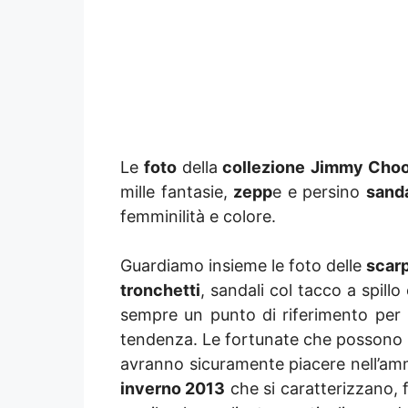
Le
foto
della
collezione
Jimmy Choo
mille fantasie,
zepp
e e persino
sanda
femminilità e colore.
Guardiamo insieme le foto delle
scar
tronchetti
, sandali col tacco a spil
sempre un punto di riferimento per 
tendenza. Le fortunate che possono p
avranno sicuramente piacere nell’amm
inverno 2013
che si caratterizzano, f