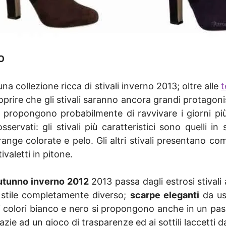
O
una collezione ricca di stivali inverno 2013; oltre alle
t
prire che gli stivali saranno ancora grandi protagonis
 propongono probabilmente di ravvivare i giorni più
ervati: gli stivali più caratteristici sono quelli i
ange colorate e pelo. Gli altri stivali presentano c
ivaletti in pitone.
utunno inverno 2012
2013 passa dagli estrosi stivali 
 stile completamente diverso;
scarpe eleganti
da us
li colori bianco e nero si propongono anche in un pa
ie ad un gioco di trasparenze ed ai sottili laccetti da