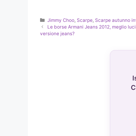
Categorie
Jimmy Choo
,
Scarpe
,
Scarpe autunno i
Le borse Armani Jeans 2012, meglio luci
versione jeans?
I
C