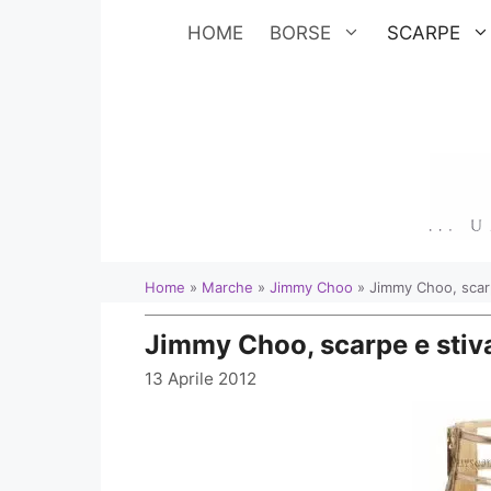
Vai
HOME
BORSE
SCARPE
al
contenuto
Home
»
Marche
»
Jimmy Choo
»
Jimmy Choo, scarp
Jimmy Choo, scarpe e stiva
13 Aprile 2012