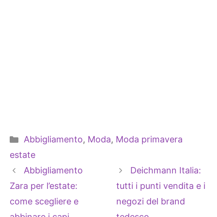
Categorie
Abbigliamento
,
Moda
,
Moda primavera
estate
Abbigliamento
Deichmann Italia:
Zara per l’estate:
tutti i punti vendita e i
come scegliere e
negozi del brand
abbinare i capi
tedesco