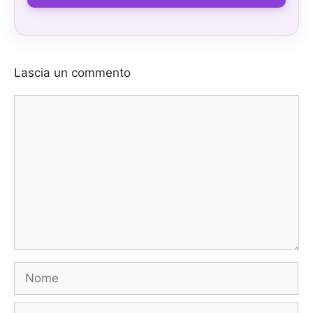
Lascia un commento
Commento
Nome
E-