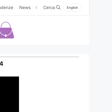
ndenze
News
☾
English
14