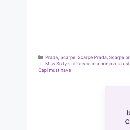
Categorie
Prada
,
Scarpe
,
Scarpe Prada
,
Scarpe pr
Miss Sixty si affaccia alla primavera es
Capi must have
I
C