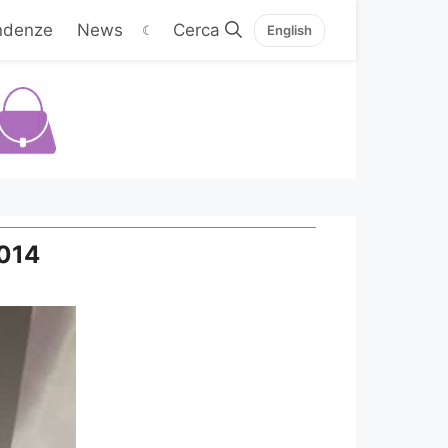
ndenze
News
☾
English
2014