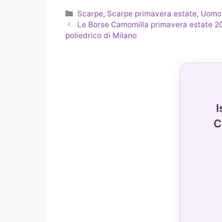
Categorie
Scarpe
,
Scarpe primavera estate
,
Uomo
Le Borse Camomilla primavera estate 20
poliedrico di Milano
I
C