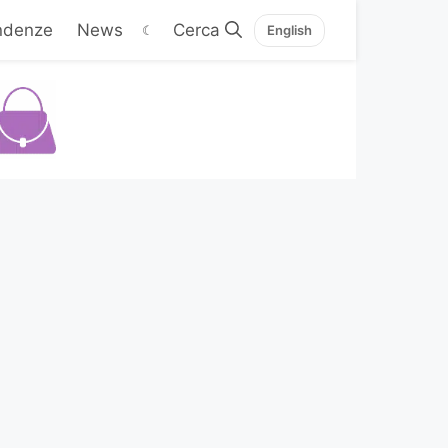
ndenze
News
☾
English