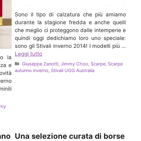
Sono il tipo di calzatura che più amiamo
durante la stagione fredda e anche quelli
che meglio ci proteggono dalle intemperie e
quindi oggi dedichiamo loro uno speciale:
sono gli Stivali inverno 2014! I modelli più …
Leggi tutto
o la
Categorie
Giuseppe Zanotti
,
Jimmy Choo
,
Scarpe
,
Scarpe
zza e
autunno inverno
,
Stivali UGG Australia
vità
verno
inili
mmy
nno
Una selezione curata di borse