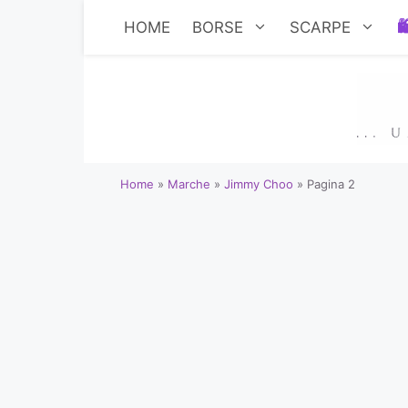
Vai
HOME
BORSE
SCARPE
al
contenuto
Home
»
Marche
»
Jimmy Choo
»
Pagina 2