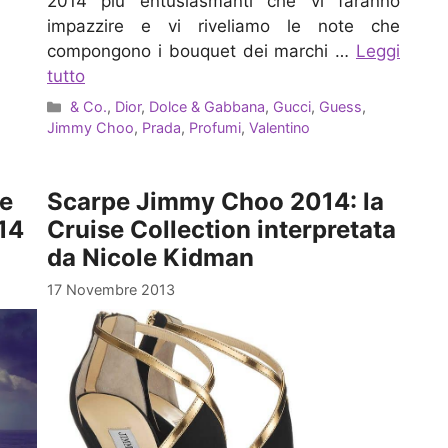
2014 più entusiasmanti che vi faranno
impazzire e vi riveliamo le note che
compongono i bouquet dei marchi …
Leggi
tutto
Categorie
& Co.
,
Dior
,
Dolce & Gabbana
,
Gucci
,
Guess
,
Jimmy Choo
,
Prada
,
Profumi
,
Valentino
pe
Scarpe Jimmy Choo 2014: la
14
Cruise Collection interpretata
da Nicole Kidman
17 Novembre 2013