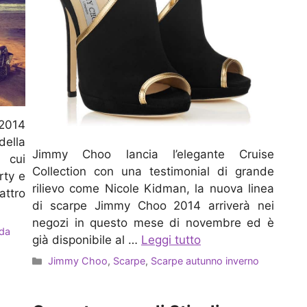
2014
della
Jimmy Choo lancia l’elegante Cruise
 cui
Collection con una testimonial di grande
rty e
rilievo come Nicole Kidman, la nuova linea
attro
di scarpe Jimmy Choo 2014 arriverà nei
negozi in questo mese di novembre ed è
da
già disponibile al …
Leggi tutto
Categorie
Jimmy Choo
,
Scarpe
,
Scarpe autunno inverno