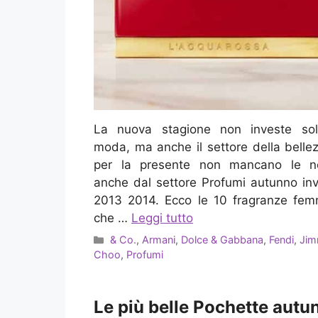
La nuova stagione non investe sol
moda, ma anche il settore della belle
per la presente non mancano le no
anche dal settore Profumi autunno in
2013 2014. Ecco le 10 fragranze femm
che …
Leggi tutto
Categorie
& Co.
,
Armani
,
Dolce & Gabbana
,
Fendi
,
Ji
Choo
,
Profumi
Le più belle Pochette autu