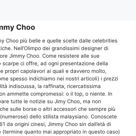
mmy Choo
 Choo più belle e quelle scelte dalle celebrities
stiche. Nell’Olimpo dei grandissimi designer di
onore Jimmy Choo. Come resistere alle sue
 scarpe ci offre, ad ogni presentazione della
e propri capolavori ai quali e davvero molto,
ome spesso indichiamo nei nostri articoli) i prezzi
lità indiscussa, la raffinata, ricercatissima
n ammette compromessi: o il top, o niente. In
ovare tutte le notizie su Jimy Choo, ma non
che sulle borse o altri accessori che sempre più
i (numerose) dello stilista malaysiano. Conoscete
61 da origini cinesi, Jimmy Choo sin dall’età di
te (termine quanto mai appropriato in questo caso)