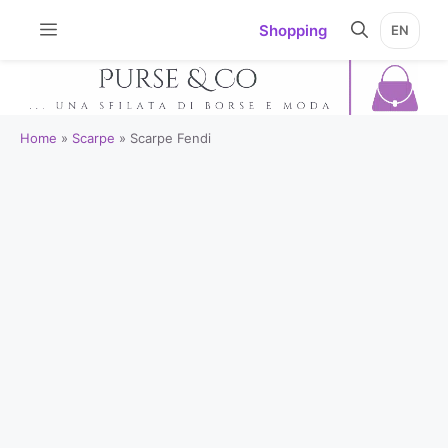
Vai
Shopping
EN
al
contenuto
Home
»
Scarpe
»
Scarpe Fendi