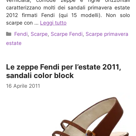
verniciata, comode zeppe e righe orizzontali
caratterizzano molti dei sandali primavera estate
2012 firmati Fendi (qui 15 modelli). Non solo
scarpe con …
Leggi tutto
Categorie
Fendi
,
Scarpe
,
Scarpe Fendi
,
Scarpe primavera
estate
Le zeppe Fendi per l’estate 2011,
sandali color block
16 Aprile 2011