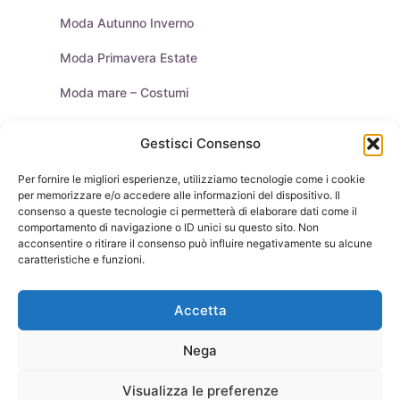
Moda Autunno Inverno
Moda Primavera Estate
Moda mare – Costumi
Tendenze Moda
Gestisci Consenso
Moda Uomo
Per fornire le migliori esperienze, utilizziamo tecnologie come i cookie
per memorizzare e/o accedere alle informazioni del dispositivo. Il
Purse & Co Social
consenso a queste tecnologie ci permetterà di elaborare dati come il
comportamento di navigazione o ID unici su questo sito. Non
acconsentire o ritirare il consenso può influire negativamente su alcune
caratteristiche e funzioni.
Borse
Scarpe
Moda Autunno Inverno
Moda Primavera Estate
Accetta
Tendenze di Moda
Celebrity – Lookstar
Costumi – Moda Mare
Tutte le Marche e Designer
[Chi siamo – Info]
Nega
[Collabora con noi]
[Contatti]
[Pubblicità]
[Privacy – Disclaimer]
Visualizza le preferenze
[Newsletter]