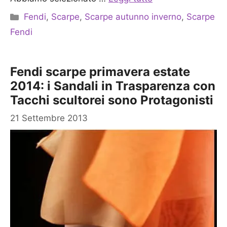
Categorie
Fendi
,
Scarpe
,
Scarpe autunno inverno
,
Scarpe
Fendi
Fendi scarpe primavera estate
2014: i Sandali in Trasparenza con
Tacchi scultorei sono Protagonisti
21 Settembre 2013