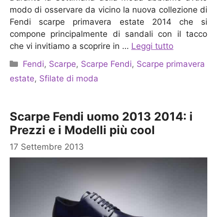
modo di osservare da vicino la nuova collezione di
Fendi scarpe primavera estate 2014 che si
compone principalmente di sandali con il tacco
che vi invitiamo a scoprire in …
Leggi tutto
Categorie
Fendi
,
Scarpe
,
Scarpe Fendi
,
Scarpe primavera
estate
,
Sfilate di moda
Scarpe Fendi uomo 2013 2014: i
Prezzi e i Modelli più cool
17 Settembre 2013