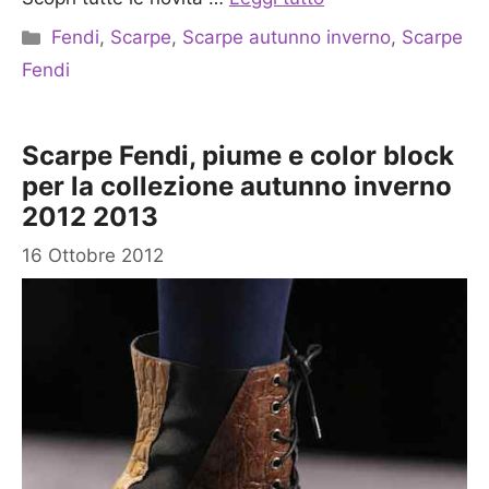
Categorie
Fendi
,
Scarpe
,
Scarpe autunno inverno
,
Scarpe
Fendi
Scarpe Fendi, piume e color block
per la collezione autunno inverno
2012 2013
16 Ottobre 2012