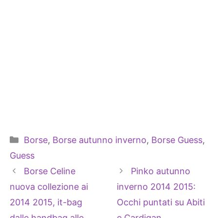
Categorie
Borse
,
Borse autunno inverno
,
Borse Guess
,
Guess
Borse Celine
Pinko autunno
nuova collezione ai
inverno 2014 2015:
2014 2015, it-bag
Occhi puntati su Abiti
dalle handbag alle
e Cardigan