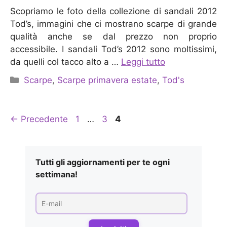
Scopriamo le foto della collezione di sandali 2012
Tod’s, immagini che ci mostrano scarpe di grande
qualità anche se dal prezzo non proprio
accessibile. I sandali Tod’s 2012 sono moltissimi,
da quelli col tacco alto a …
Leggi tutto
Categorie
Scarpe
,
Scarpe primavera estate
,
Tod's
Pagina
Pagina
Pagina
←
Precedente
1
…
3
4
Tutti gli aggiornamenti per te ogni
settimana!