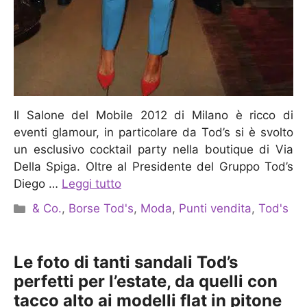
Il Salone del Mobile 2012 di Milano è ricco di
eventi glamour, in particolare da Tod’s si è svolto
un esclusivo cocktail party nella boutique di Via
Della Spiga. Oltre al Presidente del Gruppo Tod’s
Diego …
Leggi tutto
Categorie
& Co.
,
Borse Tod's
,
Moda
,
Punti vendita
,
Tod's
Le foto di tanti sandali Tod’s
perfetti per l’estate, da quelli con
tacco alto ai modelli flat in pitone