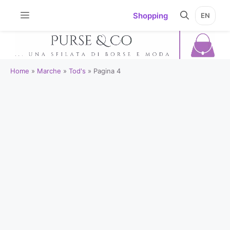
Vai
Shopping
EN
al
contenuto
Home
»
Marche
»
Tod's
»
Pagina 4