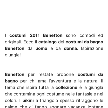
I
costumi 2011 Benetton
sono comodi ed
originali. Ecco il
catalogo
dei
costumi da bagno
Benetton
da
uomo
e da
donna
. Ispirazione
giungla!
Benetton
per l’estate propone
costumi da
bagno
per chi ama l’avventura e la natura. Il
tema che ispira tutta la
collezione
è la giungla
che contamina ogni costume nelle fantasie e nei
colori. I
bikini
a triangolo spesso ritraggono le
palme che ci fanno sognare vacanze lontane