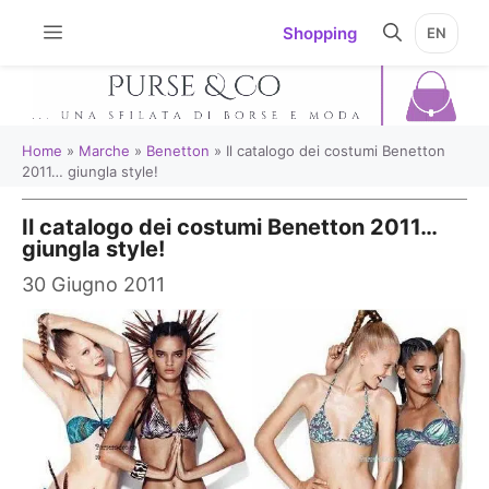
Vai
Shopping
EN
al
contenuto
Home
»
Marche
»
Benetton
»
Il catalogo dei costumi Benetton
2011… giungla style!
Il catalogo dei costumi Benetton 2011…
giungla style!
30 Giugno 2011